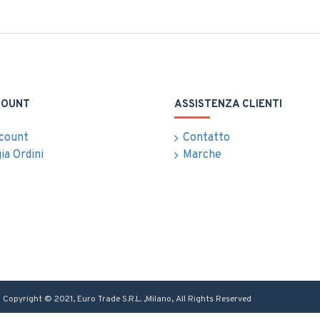
COUNT
ASSISTENZA CLIENTI
ccount
Contatto
ia Ordini
Marche
Copyright © 2021, Euro Trade S.R.L. ,Milano, All Rights Reserved